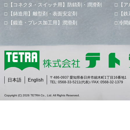
【コネクタ・スイッチ用】防錆剤・潤滑剤
【ア
【鋳造用】離型剤・表面安定剤
【鉄
【鍛造・プレス加工用】潤滑剤
冷間
〒486-0937 愛知県春日井市細木町1丁目16番地1
日本語
English
TEL: 0568-33-5211(代表) / FAX: 0568-32-1379
Copyright (C) 2026 TETRA Co., Ltd. All Rights Reserved.