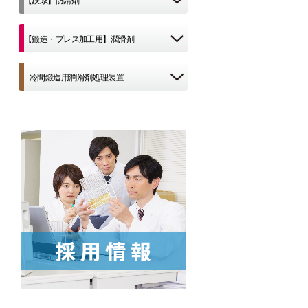
【鉄系】防錆剤
【鍛造・プレス加工用】潤滑剤
冷間鍛造用潤滑剤処理装置