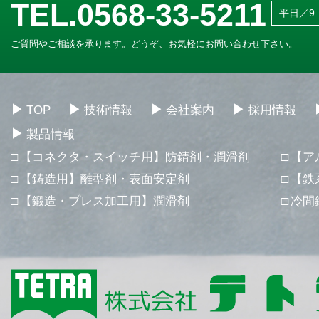
TEL.0568-33-5211
平日／9：
ご質問やご相談を承ります。どうぞ、お気軽にお問い合わせ下さい。
TOP
技術情報
会社案内
採用情報
製品情報
【コネクタ・スイッチ用】防錆剤・潤滑剤
【ア
【鋳造用】離型剤・表面安定剤
【鉄
【鍛造・プレス加工用】潤滑剤
冷間