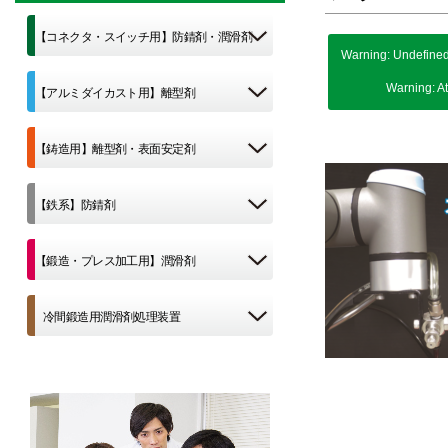
【コネクタ・スイッチ用】防錆剤・潤滑剤
Warning
: Undefined
Warning
: A
【アルミダイカスト用】離型剤
【鋳造用】離型剤・表面安定剤
【鉄系】防錆剤
【鍛造・プレス加工用】潤滑剤
冷間鍛造用潤滑剤処理装置