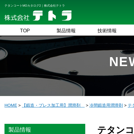
テタンコートMOカタログ2｜株式会社テトラ
TOP
製品情報
技術情報
NE
HOME
>
【鍛造・プレス加工用】潤滑剤
>
冷間鍛造用潤滑剤
>
テタ
テタンコ
製品情報